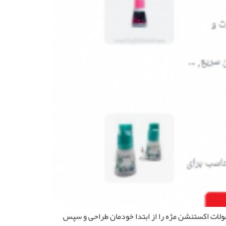
ر از سئو سایت های شرکتی می باشد ، ما ( سئوکار – seo optimization ) فروشگاه‌ محصولات‌ اکستنشن‌ مژه‌ را از ابتدا خودمان طراحی و سپس